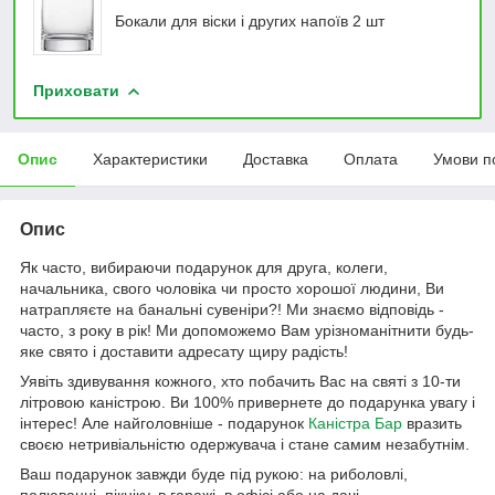
Бокали для віски і других напоїв 2 шт
Приховати
Опис
Характеристики
Доставка
Оплата
Умови п
Опис
Як часто, вибираючи подарунок для друга, колеги,
начальника, свого чоловіка чи просто хорошої людини, Ви
натрапляєте на банальні сувеніри?! Ми знаємо відповідь -
часто, з року в рік! Ми допоможемо Вам урізноманітнити будь-
яке свято і доставити адресату щиру радість!
Уявіть здивування кожного, хто побачить Вас на святі з 10-ти
літровою каністрою. Ви 100% привернете до подарунка увагу і
інтерес! Але найголовніше - подарунок
Каністра Бар
вразить
своєю нетривіальністю одержувача і стане самим незабутнім.
Ваш подарунок завжди буде під рукою: на риболовлі,
полюванні, пікніку, в гаражі, в офісі або на дачі.