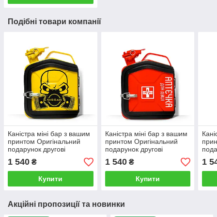
Подібні товари компанії
Каністра міні бар з вашим
Каністра міні бар з вашим
Кані
принтом Оригінальний
принтом Оригінальний
прин
подарунок другові
подарунок другові
пода
автовласнику
автовласнику
авто
1 540
1 540
1 5
₴
₴
автолюбителю для гаража
автолюбителю для гаража
авто
Купити
Купити
Акційні пропозиції та новинки