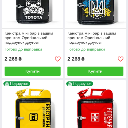
Каністра міні бар з вашим
Каністра міні бар з вашим
принтом Оригінальний
принтом Оригінальний
подарунок другові
подарунок другові
автовласнику автолюбителю
автовласнику автолюбителю
Готово до відправки
Готово до відправки
для гаража
для гаража
2 268
2 268
₴
₴
Купити
Купити
Подарунок
Подарунок