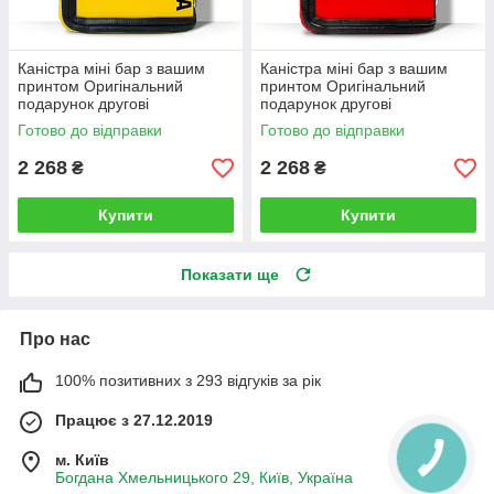
Каністра міні бар з вашим
Каністра міні бар з вашим
принтом Оригінальний
принтом Оригінальний
подарунок другові
подарунок другові
автовласнику автолюбителю
автовласнику автолюбителю
Готово до відправки
Готово до відправки
для гаража
для гаража
2 268
2 268
₴
₴
Купити
Купити
Показати ще
Про нас
100% позитивних з 293 відгуків за рік
Працює з 27.12.2019
м. Київ
Богдана Хмельницького 29, Київ, Україна