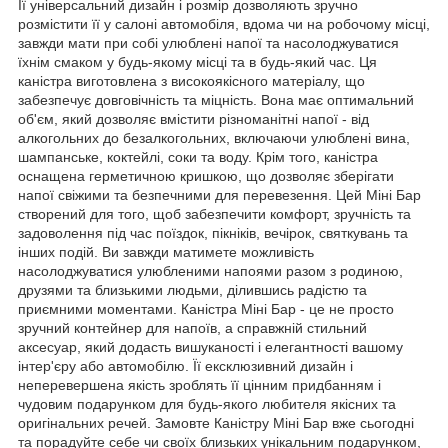
Її універсальний дизайн і розмір дозволяють зручно
розмістити її у салоні автомобіля, вдома чи на робочому місці,
завжди мати при собі улюблені напої та насолоджуватися
їхнім смаком у будь-якому місці та в будь-який час. Ця
каністра виготовлена з високоякісного матеріалу, що
забезпечує довговічність та міцність. Вона має оптимальний
об'єм, який дозволяє вмістити різноманітні напої - від
алкогольних до безалкогольних, включаючи улюблені вина,
шампанське, коктейлі, соки та воду. Крім того, каністра
оснащена герметичною кришкою, що дозволяє зберігати
напої свіжими та безпечними для перевезення. Цей Міні Бар
створений для того, щоб забезпечити комфорт, зручність та
задоволення під час поїздок, пікніків, вечірок, святкувань та
інших подій. Ви завжди матимете можливість
насолоджуватися улюбленими напоями разом з родиною,
друзями та близькими людьми, ділившись радістю та
приємними моментами. Каністра Міні Бар - це не просто
зручний контейнер для напоїв, а справжній стильний
аксесуар, який додасть вишуканості і елегантності вашому
інтер'єру або автомобілю. Її ексклюзивний дизайн і
неперевершена якість зроблять її цінним придбанням і
чудовим подарунком для будь-якого любителя якісних та
оригінальних речей. Замовте Каністру Міні Бар вже сьогодні
та порадуйте себе чи своїх близьких унікальним подарунком,