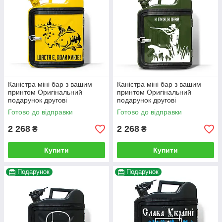
Каністра міні бар з вашим
Каністра міні бар з вашим
принтом Оригінальний
принтом Оригінальний
подарунок другові
подарунок другові
автовласнику автолюбителю
автовласнику автолюбителю
Готово до відправки
Готово до відправки
для гаража
для гаража
2 268
2 268
₴
₴
Купити
Купити
Подарунок
Подарунок