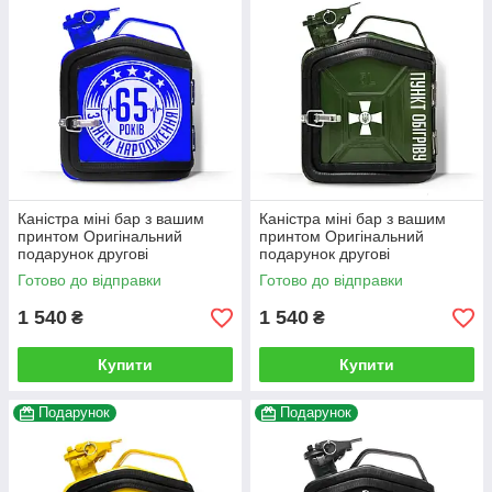
Каністра міні бар з вашим
Каністра міні бар з вашим
принтом Оригінальний
принтом Оригінальний
подарунок другові
подарунок другові
автовласнику автолюбителю
автовласнику автолюбителю
Готово до відправки
Готово до відправки
для гаража
для гаража
1 540
1 540
₴
₴
Купити
Купити
Подарунок
Подарунок