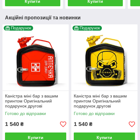
Купити
Купити
Акційні пропозиції та новинки
Подарунок
Подарунок
Каністра міні бар з вашим
Каністра міні бар з вашим
принтом Оригінальний
принтом Оригінальний
подарунок другові
подарунок другові
автовласнику автолюбителю
автовласнику автолюбителю
Готово до відправки
Готово до відправки
для гаража
для гаража
1 540
1 540
₴
₴
Купити
Купити