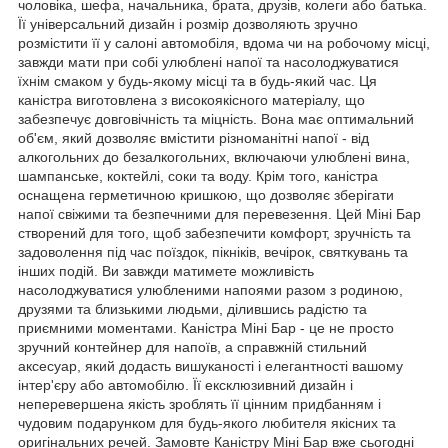
чоловіка, шефа, начальника, брата, друзів, колеги або батька.
Її універсальний дизайн і розмір дозволяють зручно
розмістити її у салоні автомобіля, вдома чи на робочому місці,
завжди мати при собі улюблені напої та насолоджуватися
їхнім смаком у будь-якому місці та в будь-який час. Ця
каністра виготовлена з високоякісного матеріалу, що
забезпечує довговічність та міцність. Вона має оптимальний
об'єм, який дозволяє вмістити різноманітні напої - від
алкогольних до безалкогольних, включаючи улюблені вина,
шампанське, коктейлі, соки та воду. Крім того, каністра
оснащена герметичною кришкою, що дозволяє зберігати
напої свіжими та безпечними для перевезення. Цей Міні Бар
створений для того, щоб забезпечити комфорт, зручність та
задоволення під час поїздок, пікніків, вечірок, святкувань та
інших подій. Ви завжди матимете можливість
насолоджуватися улюбленими напоями разом з родиною,
друзями та близькими людьми, ділившись радістю та
приємними моментами. Каністра Міні Бар - це не просто
зручний контейнер для напоїв, а справжній стильний
аксесуар, який додасть вишуканості і елегантності вашому
інтер'єру або автомобілю. Її ексклюзивний дизайн і
неперевершена якість зроблять її цінним придбанням і
чудовим подарунком для будь-якого любителя якісних та
оригінальних речей. Замовте Каністру Міні Бар вже сьогодні