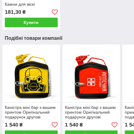
Камни для віскі
181,30
₴
Купити
Подібні товари компанії
Каністра міні бар з вашим
Каністра міні бар з вашим
Кані
принтом Оригінальний
принтом Оригінальний
прин
подарунок другові
подарунок другові
пода
автовласнику
автовласнику
авто
1 540
1 540
1 5
₴
₴
автолюбителю для гаража
автолюбителю для гаража
авто