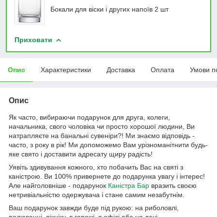
Бокали для віски і других напоїв 2 шт
Приховати
Опис
Характеристики
Доставка
Оплата
Умови п
Опис
Як часто, вибираючи подарунок для друга, колеги,
начальника, свого чоловіка чи просто хорошої людини, Ви
натрапляєте на банальні сувеніри?! Ми знаємо відповідь -
часто, з року в рік! Ми допоможемо Вам урізноманітнити будь-
яке свято і доставити адресату щиру радість!
Уявіть здивування кожного, хто побачить Вас на святі з
каністрою. Ви 100% привернете до подарунка увагу і інтерес!
Але найголовніше - подарунок
Каністра Бар
вразить своєю
нетривіальністю одержувача і стане самим незабутнім.
Ваш подарунок завжди буде під рукою: на риболовлі,
полюванні, пікніку, в гаражі, в офісі або на дачі.