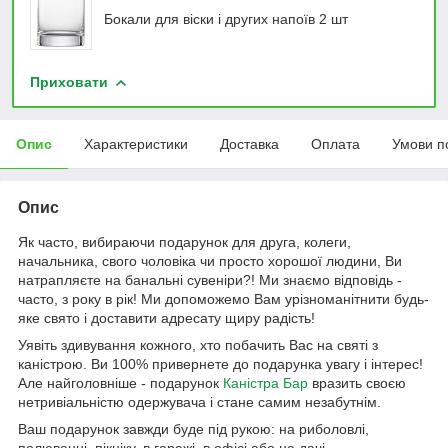
Бокали для віски і других напоїв 2 шт
Приховати
Опис
Характеристики
Доставка
Оплата
Умови п
Опис
Як часто, вибираючи подарунок для друга, колеги,
начальника, свого чоловіка чи просто хорошої людини, Ви
натрапляєте на банальні сувеніри?! Ми знаємо відповідь -
часто, з року в рік! Ми допоможемо Вам урізноманітнити будь-
яке свято і доставити адресату щиру радість!
Уявіть здивування кожного, хто побачить Вас на святі з
каністрою. Ви 100% привернете до подарунка увагу і інтерес!
Але найголовніше - подарунок
Каністра Бар
вразить своєю
нетривіальністю одержувача і стане самим незабутнім.
Ваш подарунок завжди буде під рукою: на риболовлі,
полюванні, пікніку, в гаражі, в офісі або на дачі.