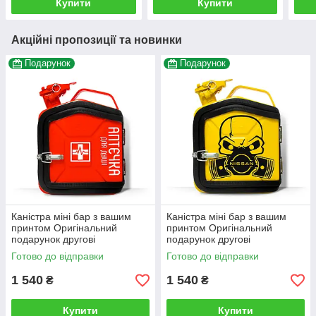
Купити
Купити
Акційні пропозиції та новинки
Подарунок
Подарунок
Каністра міні бар з вашим
Каністра міні бар з вашим
принтом Оригінальний
принтом Оригінальний
подарунок другові
подарунок другові
автовласнику автолюбителю
автовласнику автолюбителю
Готово до відправки
Готово до відправки
для гаража
для гаража
1 540
1 540
₴
₴
Купити
Купити