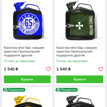
Каністра міні бар з вашим
Каністра міні бар з вашим
принтом Оригінальний
принтом Оригінальний
подарунок другові
подарунок другові
автовласнику автолюбителю
автовласнику автолюбителю
Готово до відправки
Готово до відправки
для гаража
для гаража
1 540
1 540
₴
₴
Купити
Купити
Подарунок
Подарунок