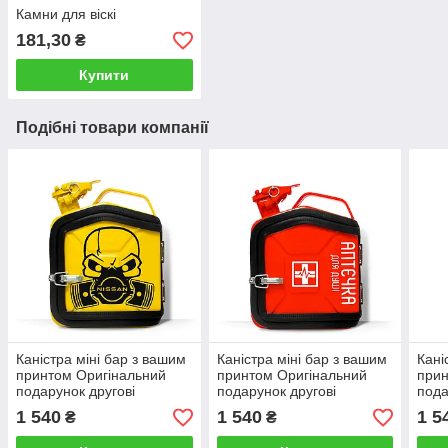
Камни для віскі
181,30
₴
Купити
Подібні товари компанії
Каністра міні бар з вашим
Каністра міні бар з вашим
Кані
принтом Оригінальний
принтом Оригінальний
прин
подарунок другові
подарунок другові
пода
автовласнику
автовласнику
авто
1 540
1 540
1 5
₴
₴
автолюбителю для гаража
автолюбителю для гаража
авто