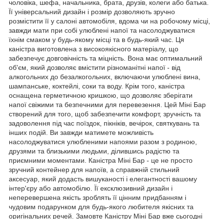
чоловіка, шефа, начальника, брата, друзів, колеги або батька.
Її універсальний дизайн і розмір дозволяють зручно
розмістити її у салоні автомобіля, вдома чи на робочому місці,
завжди мати при собі улюблені напої та насолоджуватися
їхнім смаком у будь-якому місці та в будь-який час. Ця
каністра виготовлена з високоякісного матеріалу, що
забезпечує довговічність та міцність. Вона має оптимальний
об'єм, який дозволяє вмістити різноманітні напої - від
алкогольних до безалкогольних, включаючи улюблені вина,
шампанське, коктейлі, соки та воду. Крім того, каністра
оснащена герметичною кришкою, що дозволяє зберігати
напої свіжими та безпечними для перевезення. Цей Міні Бар
створений для того, щоб забезпечити комфорт, зручність та
задоволення під час поїздок, пікніків, вечірок, святкувань та
інших подій. Ви завжди матимете можливість
насолоджуватися улюбленими напоями разом з родиною,
друзями та близькими людьми, ділившись радістю та
приємними моментами. Каністра Міні Бар - це не просто
зручний контейнер для напоїв, а справжній стильний
аксесуар, який додасть вишуканості і елегантності вашому
інтер'єру або автомобілю. Її ексклюзивний дизайн і
неперевершена якість зроблять її цінним придбанням і
чудовим подарунком для будь-якого любителя якісних та
оригінальних речей. Замовте Каністру Міні Бар вже сьогодні