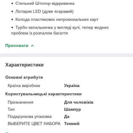
Стильний Штопор-відкривачка
Ліхтарик LED (дуже яскравий)
Колода пластикових непромокальних карт
Турбо-запальничка у вигляді кулі, тепер жодних
проблем із розпалом багаття
Приховати
Характеристики
Основні атрибути
Країна виробник
Україна
Користувальницькі характеристики
Призначення
Для чоловіків
Тип
Шампур
Подарункова упаковка
Да
ВЫБЕРИТЕ ЦВЕТ НАБОРА
Темний