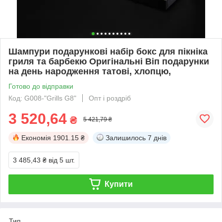
Шампури подарункові набір бокс для пікніка
гриля та барбекю Оригінальні Віп подарунки
на день народження татові, хлопцю,
Готово до відправки
Код: G008-"Grills G8"
Опт і роздріб
3 520,64
₴
5 421,79 ₴
Економія
1901.15 ₴
Залишилось
7 днів
3 485,43 ₴
від 5 шт.
Купити
Тип