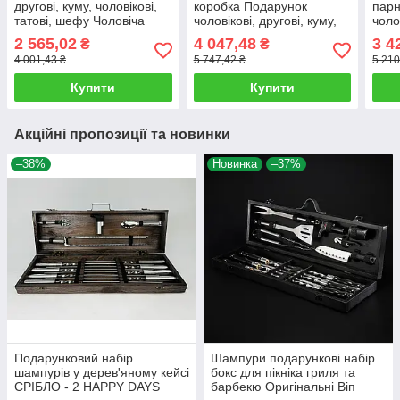
другові, куму, чоловікові,
коробка Подарунок
парн
татові, шефу Чоловіча
чоловікові, другові, куму,
чоло
подарункова коробка
татові, шефу
набі
2 565,02
4 047,48
3 4
₴
₴
Подарунковий набір у
Подарунковий набір у
4 001,43 ₴
5 747,42 ₴
5 210
ящику з ламом
ящику з ламом "Віскі"
Купити
Купити
Акційні пропозиції та новинки
–38%
Новинка
–37%
Подарунковий набір
Шампури подарункові набір
шампурів у дерев'яному кейсі
бокс для пікніка гриля та
СРІБЛО - 2 HAPPY DAYS
барбекю Оригінальні Віп