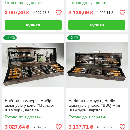
подарунки на день
Готово до відправки
Готово до відправки
народження татові, хлопцю,
3 067,30
3 139,69
₴
₴
4 907,68 ₴
4 992,11 ₴
Купити
Купити
–37%
–37%
Набори шампурів, Набір
Набори шампурів, Набір
шампурів у кейсі "Мілітарі"
шампурів у кейсі "BBQ Міні"
Шампури, вертіла
Шампури, вертіла
Готово до відправки
Готово до відправки
3 827,64
3 137,71
₴
₴
6 047,67 ₴
4 957,58 ₴