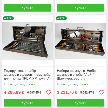
Купити
Купити
–36%
–36%
Подарунковий набір
Набори шампурів, Набір
шампурів в дерев'яному кейсі
шампурів у кейсі "Лайт"
для пікніка ПРЕМІУМ, ручної
Шампури, вертіла
роботи (шампура і
Готово до відправки
Готово до відправки
аксесуари) HAPPY DAYS
4 265,89
3 211,70
₴
₴
6 697,45 ₴
5 042,37 ₴
Купити
Купити