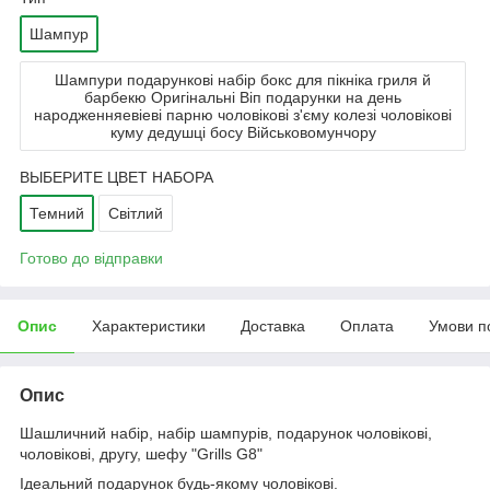
Шампур
Шампури подарункові набір бокс для пікніка гриля й
барбекю Оригінальні Віп подарунки на день
народженняевіеві парню чоловікові з'єму колезі чоловікові
куму дедушці босу Військовомунчору
ВЫБЕРИТЕ ЦВЕТ НАБОРА
Темний
Світлий
Готово до відправки
Опис
Характеристики
Доставка
Оплата
Умови п
Опис
Шашличний набір, набір шампурів, подарунок чоловікові,
чоловікові, другу, шефу "Grills G8"
Ідеальний подарунок будь-якому чоловікові.