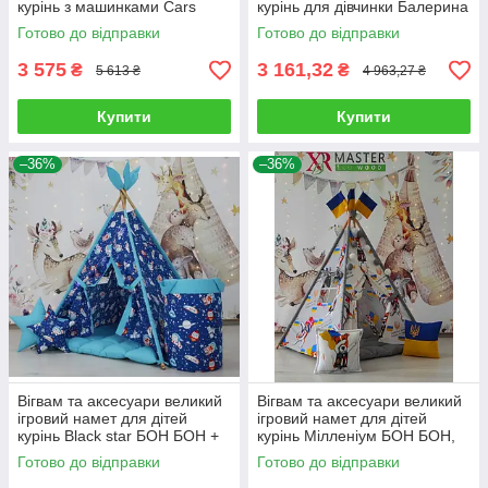
курінь з машинками Cars
курінь для дівчинки Балерина
БОН БОН Bubbles, кошик,
з ковриком БОН БОН,
Готово до відправки
Готово до відправки
комплект
комплект
3 575
3 161,32
₴
₴
5 613 ₴
4 963,27 ₴
Купити
Купити
–36%
–36%
Вігвам та аксесуари великий
Вігвам та аксесуари великий
ігровий намет для дітей
ігровий намет для дітей
курінь Black star БОН БОН +
курінь Мілленіум БОН БОН,
кошик Повний комплект!
комплект
Готово до відправки
Готово до відправки