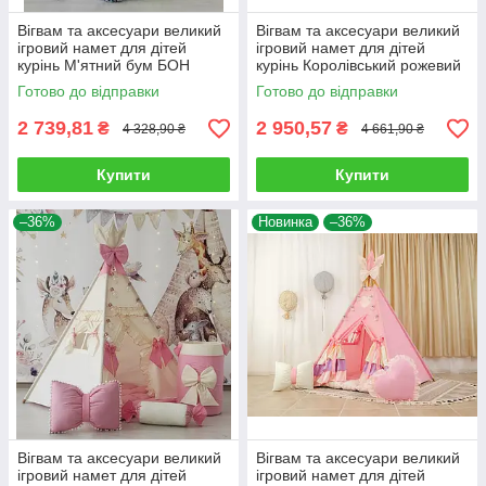
Вігвам та аксесуари великий
Вігвам та аксесуари великий
ігровий намет для дітей
ігровий намет для дітей
курінь М'ятний бум БОН
курінь Королівський рожевий
БОН, комплект
БОН БОН Повний комплект!
Готово до відправки
Готово до відправки
2 739,81
2 950,57
₴
₴
4 328,90 ₴
4 661,90 ₴
Купити
Купити
–36%
Новинка
–36%
Вігвам та аксесуари великий
Вігвам та аксесуари великий
ігровий намет для дітей
ігровий намет для дітей