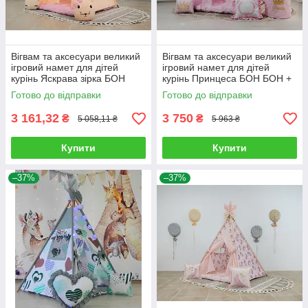
Вігвам та аксесуари великий
Вігвам та аксесуари великий
ігровий намет для дітей
ігровий намет для дітей
курінь Яскрава зірка БОН
курінь Принцеса БОН БОН +
БОН Повний комплект!
кошик Повний комплект!
Готово до відправки
Готово до відправки
3 161,32
3 750
₴
₴
5 058,11 ₴
5 963 ₴
Купити
Купити
–37%
–37%