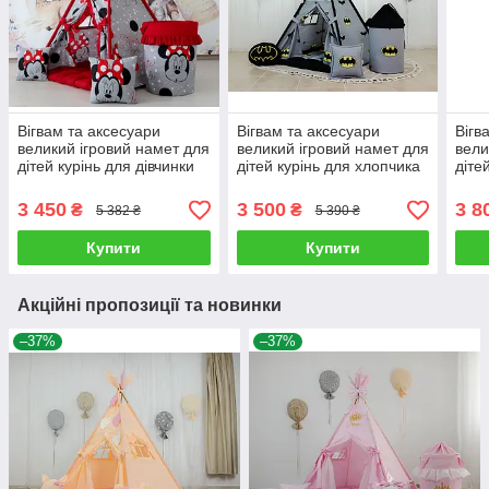
Вігвам та аксесуари
Вігвам та аксесуари
Вігв
великий ігровий намет для
великий ігровий намет для
вели
дітей курінь для дівчинки
дітей курінь для хлопчика
діте
Minnie style БОН БОН,
Бетмен БОН БОН, кошик
коши
кошик, комплект
Повний комплект
3 450
3 500
3 8
₴
₴
5 382 ₴
5 390 ₴
Купити
Купити
Акційні пропозиції та новинки
–37%
–37%