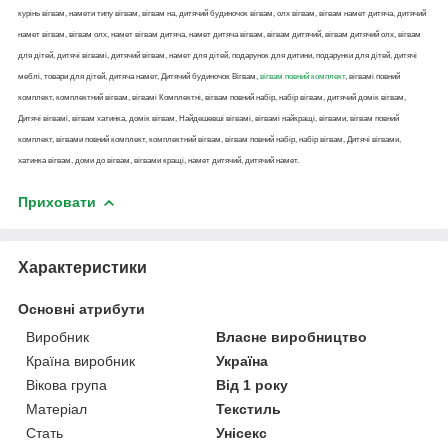
курінь вігвам, намети типу вігвам, вігвам на, дитячий будиночок вігвам, олх вігвам, вігвам намет дитяча, дитячий
намет вігвам, вігвам олх, намет вігвам дитяча, намет дитяча вігвам, вігвам дитячий, вігвам дитячий олх, вігвам
для дітей, дитячі вігвамі, дитячий вігвам, намет для дітей, подарунок для дитини, подарунки для дітей, дитячі
меблі, товари для дітей, дитяча намет, Дитячий будиночок Вігвам,
вігвам повний комплект
, вігвамі повний
комплект, комплектний вігвам, вігвамі Комплектні, вігвам повний набір, набір вігвам, дитячий домік вігвам,
Дитячі вігвамі, вігвам хатинка, домік вігвам, Найдешевші вігвамі, вігвамі найкращі, вігвами, вігвам повний
комплект, вігвами повний комплект, комплектний вігвам, вігвам повний набір, набір вігвам, Дитячі вігвами,
хатинка вігвам, доми до вігвам, вігвами кращі, намет дитячий, дитячий намет.
Приховати
Характеристики
Основні атрибути
Виробник
Власне виробництво
Країна виробник
Україна
Вікова група
Від 1 року
Матеріал
Текстиль
Стать
Унісекс