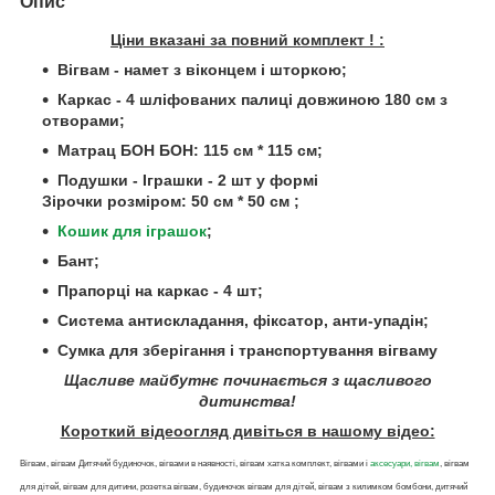
Опис
Ціни вказані за повний комплект ! :
Вігвам - намет з віконцем і шторкою;
Каркас - 4 шліфованих палиці довжиною 180 см з
отворами;
Матрац БОН БОН: 115 см * 115 см;
Подушки - Іграшки - 2 шт
у формі
Зірочки
розміром: 50 см * 50 см ;
Кошик для іграшок
;
Бант;
Прапорці на каркас - 4 шт;
Система антискладання, фіксатор, анти-упадін;
Сумка для зберігання і транспортування вігваму
Щасливе майбутнє починається з щасливого
дитинства!
Короткий відеоогляд дивіться в нашому відео:
Вігвам, вігвам Дитячий будиночок, вігвами в наявності, вігвам хатка комплект, вігвами і
аксесуари, вігвам
, вігвам
для дітей, вігвам для дитини, розетка вігвам, будиночок вігвам для дітей, вігвам з килимком бомбони, дитячий