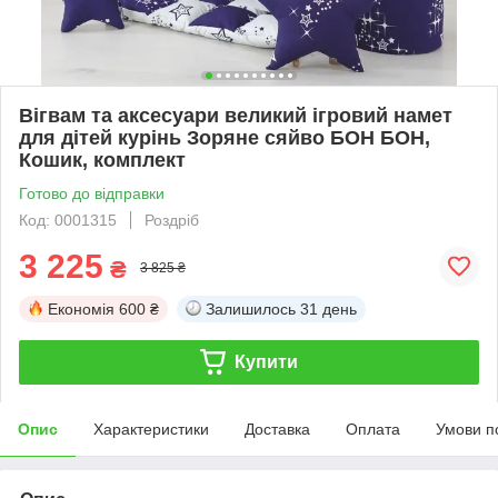
Вігвам та аксесуари великий ігровий намет
для дітей курінь Зоряне сяйво БОН БОН,
Кошик, комплект
Готово до відправки
Код: 0001315
Роздріб
3 225
₴
3 825 ₴
Економія
600 ₴
Залишилось
31 день
Купити
Опис
Характеристики
Доставка
Оплата
Умови п