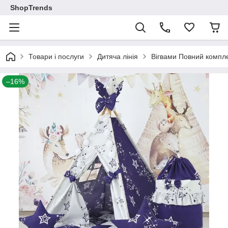
ShopTrends
Товари і послуги
Дитяча лінія
Вігвами Повний компле
–16%