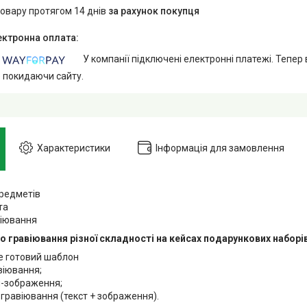
товару протягом 14 днів
за рахунок покупця
У компанії підключені електронні платежі. Тепер
е покидаючи сайту.
Характеристики
Інформація для замовлення
предметів
та
віювання
 гравіювання різної складності на кейсах подарункових наборі
же готовий шаблон
авіювання;
я-зображення;
 гравіювання (текст + зображення).