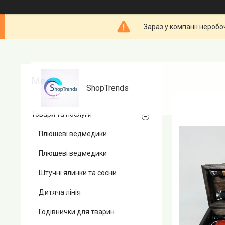
Зараз у компанії неробо
ShopTrends
Товари та послуги
Плюшеві ведмедики
Плюшеві ведмедики
Штучні ялинки та сосни
Дитяча лінія
Годівнички для тварин