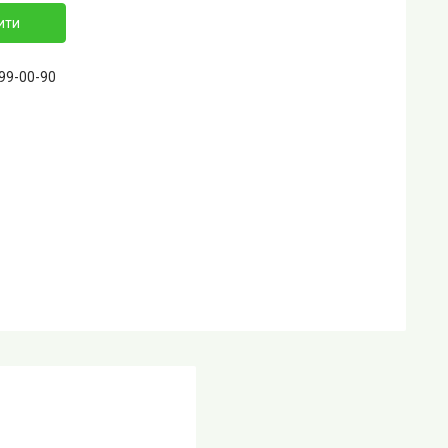
ити
399-00-90