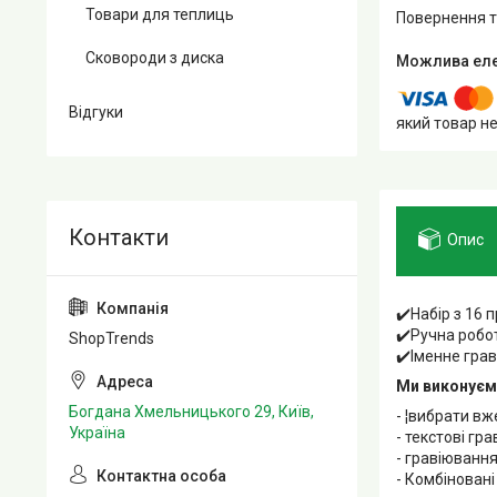
Товари для теплиць
повернення 
Сковороди з диска
Відгуки
який товар н
Опис
✔️Набір з 16 
✔️Ручна робо
ShopTrends
✔️Іменне гра
Ми виконуємо
Богдана Хмельницького 29, Київ,
- ¦вибрати в
Україна
- текстові гр
- гравіюванн
- Комбіновані