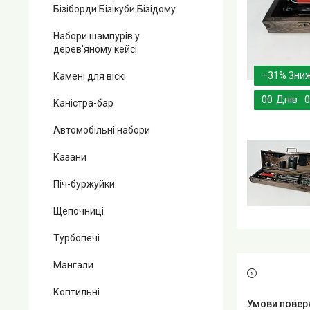
Бізіборди Бізікуби Бізідому
Набори шампурів у
дерев'яному кейсі
–31%
Камені для віскі
0
0
Днів
0
Каністра-бар
Автомобільні набори
Казани
Піч-буржуйки
Щепочниці
Турбопечі
Мангали
Коптильні