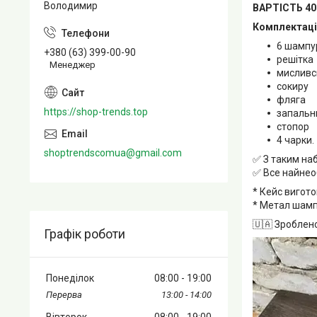
Володимир
ВАРТІСТЬ 4
Комплектаці
6 шампур
+380 (63) 399-00-90
решітка
Менеджер
мисливс
сокиру
фляга
https://shop-trends.top
запальн
стопор
4 чарки.
shoptrendscomua@gmail.com
✅ З таким на
✅ Все найнеоб
* Кейс вигот
* Метал шампу
🇺🇦 Зроблено 
Графік роботи
Понеділок
08:00
19:00
13:00
14:00
Вівторок
08:00
19:00