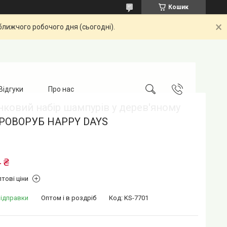
Кошик
ближчого робочого дня (сьогодні).
Відгуки
Про нас
ковий набір шампурів у дерев'яному
ДРОВОРУБ HAPPY DAYS
 ₴
тові ціни
відправки
Оптом і в роздріб
Код:
KS-7701