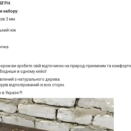
00ГРН
я набору:
ів 3 мм.
ький ніж
ичка
бором ви зробите свій відпочинок на природі приємним та комфорт
хідніше в одному кейсі!
овлений з натурального дерева.
рів відполірований зі всіх сторін.
в Україні !!!