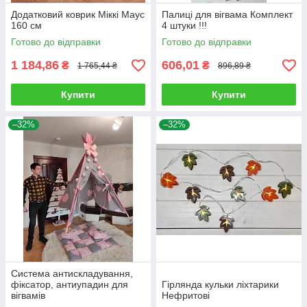
Додатковий коврик Міккі Маус
Палиці для вігвама Комплект
160 см
4 штуки !!!
Готово до відправки
Готово до відправки
1 184,86
606,01
₴
₴
1 765,44 ₴
896,89 ₴
Купити
Купити
–32%
–32%
Система антискладування,
фіксатор, антиупадин для
Гірлянда кульки ліхтарики
вігвамів
Нефритові