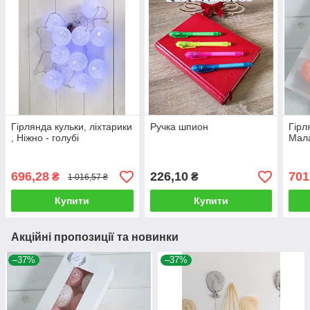
Гірлянда кульки, ліхтарики
Ручка шпион
Гірл
, Ніжно - голубі
Мала
696,28
226,10
701
₴
₴
1 016,57 ₴
Купити
Купити
Акційні пропозиції та новинки
–37%
–37%