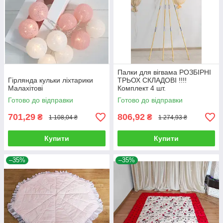
Палки для вігвама РОЗБІРНІ
Гірлянда кульки ліхтарики
ТРЬОХ СКЛАДОВІ !!!!
Малахітові
Комплект 4 шт.
Готово до відправки
Готово до відправки
701,29
806,92
₴
₴
1 108,04 ₴
1 274,93 ₴
Купити
Купити
–35%
–35%