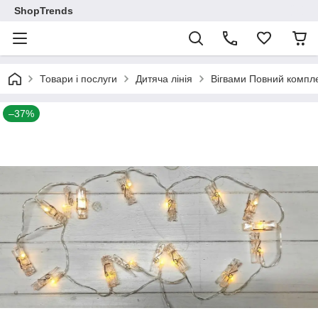
ShopTrends
Товари і послуги
Дитяча лінія
Вігвами Повний компле
–37%