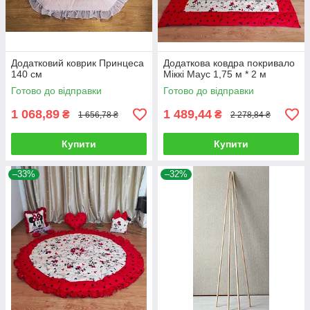
Додатковий коврик Принцеса
Додаткова ковдра покривало
140 см
Міккі Маус 1,75 м * 2 м
Готово до відправки
Готово до відправки
1 068,89
1 489,44
₴
₴
1 656,78 ₴
2 278,84 ₴
Купити
Купити
–33%
–32%