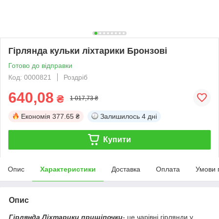
Гірлянда кульки ліхтарики Бронзові
Готово до відправки
Код: 0000821
Роздріб
640,08
₴
1 017,73 ₴
Економія
377.65 ₴
Залишилось
4 дні
Купити
Опис
Характеристики
Доставка
Оплата
Умови 
Опис
Гірлянда Ліхтарики прищіпочки
- це чарівні гірлянди у