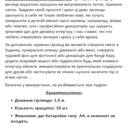
вигляді акуратних прищіпок які випромінюють тепле, приємне
світло. Завдяки своїй простоті і красі ці диво гірлянди
закохують в себе не тільки люблячих мам, які хочуть
прикрасити в дитячій кімнаті свого малюка, наприклад, вігвам
або ліжечко, але і професійних декораторів, що шукають
креативні ідеї для дизайну інтер'єру, і нас з вами, тих хто
любить створювати затишок і красу у себе вдома.
За допомогою чарівних гірлянд ви зможете створити свято в
будинку, прикрасити ялинку, дзеркало або вікно, створити
чудовий фон для фотосесії або декорацію для Кенді-бару,
додати яскравий акцент або підкреслити будь-який елемент
інтер'єру кімнати, використовувати як оригінальних подарунок
для друзів або застосувати як нічник і щоночі засипати під їх
м'яке світло ...
Безпечні у використанні, не розбиваються при падінні.
Характеристики:
Довжина гірлянди: 1,5 м.
Кількість прищіпок: 10 шт.
Живлення: дві батарейки типу АА, в комплект не
входять.