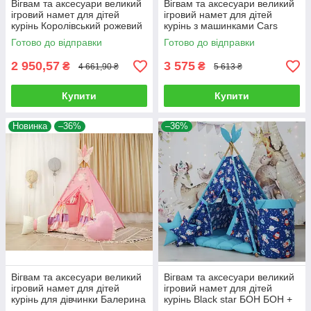
Вігвам та аксесуари великий
Вігвам та аксесуари великий
ігровий намет для дітей
ігровий намет для дітей
курінь Королівський рожевий
курінь з машинками Cars
БОН БОН Повний комплект!
БОН БОН Bubbles, кошик,
Готово до відправки
Готово до відправки
комплект
2 950,57
3 575
₴
₴
4 661,90 ₴
5 613 ₴
Купити
Купити
Новинка
–36%
–36%
Вігвам та аксесуари великий
Вігвам та аксесуари великий
ігровий намет для дітей
ігровий намет для дітей
курінь для дівчинки Балерина
курінь Black star БОН БОН +
з ковриком БОН БОН,
кошик Повний комплект!