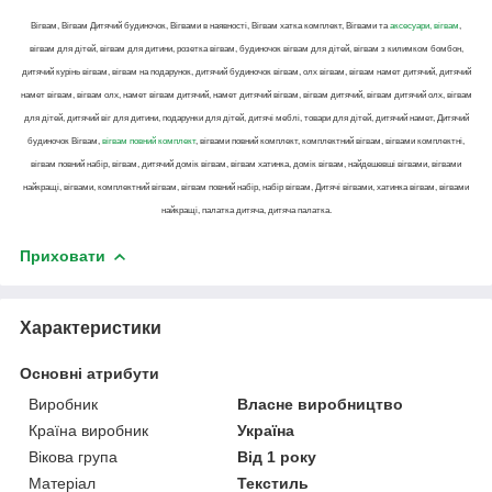
Вігвам, Вігвам Дитячий будиночок, Вігвами в наявності, Вігвам хатка комплект, Вігвами та
аксесуари, вігвам
,
вігвам для дітей, вігвам для дитини, розетка вігвам, будиночок вігвам для дітей, вігвам з килимком бомбон,
дитячий курінь вігвам, вігвам на подарунок, дитячий будиночок вігвам, олх вігвам, вігвам намет дитячий, дитячий
намет вігвам, вігвам олх, намет вігвам дитячий, намет дитячий вігвам, вігвам дитячий, вігвам дитячий олх, вігвам
для дітей, дитячий віг для дитини, подарунки для дітей, дитячі меблі, товари для дітей, дитячий намет, Дитячий
будиночок Вігвам,
вігвам повний комплект
, вігвами повний комплект, комплектний вігвам, вігвами комплектні,
вігвам повний набір, вігвам, дитячий домік вігвам, вігвам хатинка, домік вігвам, найдешевші вігвами, вігвами
найкращі, вігвами, комплектний вігвам, вігвам повний набір, набір вігвам, Дитячі вігвами, хатинка вігвам, вігвами
найкращі, палатка дитяча, дитяча палатка.
Приховати
Характеристики
Основні атрибути
Виробник
Власне виробництво
Країна виробник
Україна
Вікова група
Від 1 року
Матеріал
Текстиль