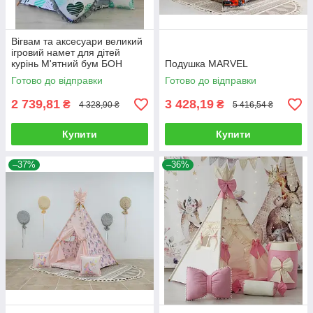
Вігвам та аксесуари великий
ігровий намет для дітей
курінь М'ятний бум БОН
Подушка MARVEL
БОН, комплект
Готово до відправки
Готово до відправки
2 739,81
3 428,19
₴
₴
4 328,90 ₴
5 416,54 ₴
Купити
Купити
–37%
–36%