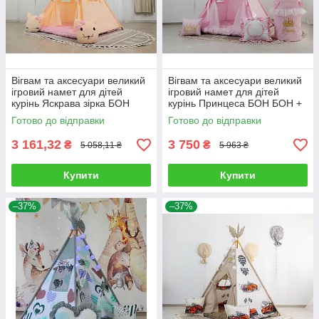
Вігвам та аксесуари великий
Вігвам та аксесуари великий
ігровий намет для дітей
ігровий намет для дітей
курінь Яскрава зірка БОН
курінь Принцеса БОН БОН +
БОН Повний комплект!
кошик Повний комплект!
Готово до відправки
Готово до відправки
3 161,32
3 750
₴
₴
5 058,11 ₴
5 963 ₴
Купити
Купити
–37%
–37%