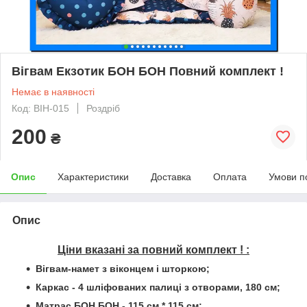
Вігвам Екзотик БОН БОН Повний комплект !
Немає в наявності
Код: ВІН-015
Роздріб
200
₴
Опис
Характеристики
Доставка
Оплата
Умови п
Опис
Ціни вказані за повний комплект ! :
Вігвам-намет з віконцем і шторкою;
Каркас - 4 шліфованих палиці з отворами, 180 см;
Матрас БОН БОН - 115 см * 115 см;