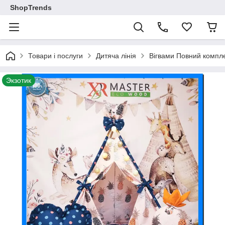
ShopTrends
Товари і послуги
Дитяча лінія
Вігвами Повний компле
Экзотик