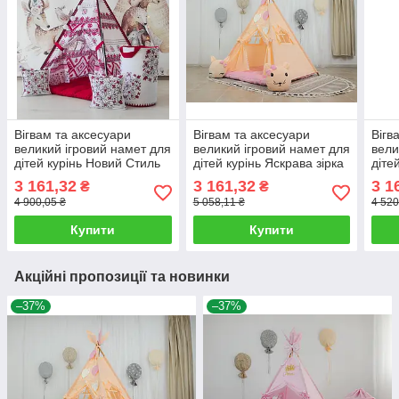
Вігвам та аксесуари
Вігвам та аксесуари
Вігв
великий ігровий намет для
великий ігровий намет для
вели
дітей курінь Новий Стиль
дітей курінь Яскрава зірка
діте
БОН БОН + кошик Повний
БОН БОН Повний
БОН
3 161,32
3 161,32
3 1
₴
₴
комплект!
комплект!
4 900,05 ₴
5 058,11 ₴
4 520
Купити
Купити
Акційні пропозиції та новинки
–37%
–37%