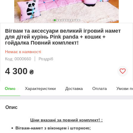
Вігвам та аксесуари великий ігровий намет
для дітей курінь Pіnk panda + кошик +
гойдалка Повний комплект!
Немає в наявності
Код: 0000660
Роздріб
4 300
₴
Опис
Характеристики
Доставка
Оплата
Умови п
Опис
Ціни вказані за повний комплект! :
Вігвам-намет з віконцем і шторкою;