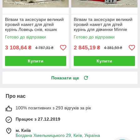
Вігвам та аксесуари великий
Вігвам та аксесуари великий
ігровий намет для дітей
ігровий намет для дітей
курінь Ловець снів, кошик
курінь для дівчинки Minnie
Повний комплект
style Повний комплект!
Готово до відправки
Готово до відправки
3 108,64
2 845,19
₴
₴
4 787,31 ₴
4 381,59 ₴
Купити
Купити
Показати ще
Про нас
100% позитивних з 293 відгуків за рік
Працює з 27.12.2019
м. Київ
Богдана Хмельницького 29, Київ, Україна