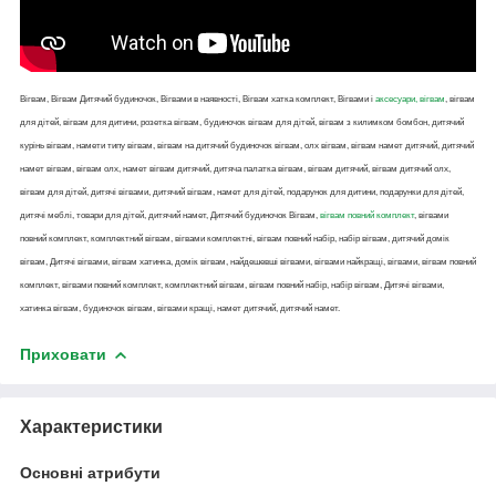
Вігвам, Вігвам Дитячий будиночок, Вігвами в наявності, Вігвам хатка комплект, Вігвами і
аксесуари, вігвам
, вігвам
для дітей, вігвам для дитини, розетка вігвам, будиночок вігвам для дітей, вігвам з килимком бомбон, дитячий
курінь вігвам, намети типу вігвам, вігвам на дитячий будиночок вігвам, олх вігвам, вігвам намет дитячий, дитячий
намет вігвам, вігвам олх, намет вігвам дитячий, дитяча палатка вігвам, вігвам дитячий, вігвам дитячий олх,
вігвам для дітей, дитячі вігвами, дитячий вігвам, намет для дітей, подарунок для дитини, подарунки для дітей,
дитячі меблі, товари для дітей, дитячий намет, Дитячий будиночок Вігвам,
вігвам повний комплект
, вігвами
повний комплект, комплектний вігвам, вігвами комплектні, вігвам повний набір, набір вігвам, дитячий домік
вігвам, Дитячі вігвами, вігвам хатинка, домік вігвам, найдешевші вігвами, вігвами найкращі, вігвами, вігвам повний
комплект, вігвами повний комплект, комплектний вігвам, вігвам повний набір, набір вігвам, Дитячі вігвами,
хатинка вігвам, будиночок вігвам, вігвами кращі, намет дитячий, дитячий намет.
Приховати
Характеристики
Основні атрибути