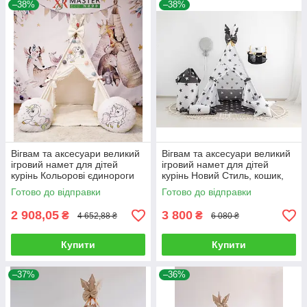
–38%
–38%
Вігвам та аксесуари великий
Вігвам та аксесуари великий
ігровий намет для дітей
ігровий намет для дітей
курінь Кольорові єдинороги
курінь Новий Стиль, кошик,
на молочному Повний
гойдалка, комплект
Готово до відправки
Готово до відправки
комплект!
2 908,05
3 800
₴
₴
4 652,88 ₴
6 080 ₴
Купити
Купити
–37%
–36%