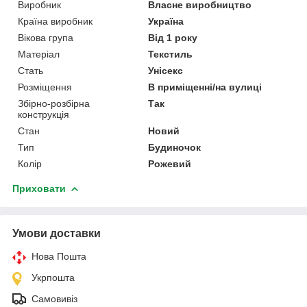
Виробник
Власне виробництво
Країна виробник
Україна
Вікова група
Від 1 року
Матеріал
Текстиль
Стать
Унісекс
Розміщення
В приміщенні/на вулиці
Збірно-розбірна
Так
конструкція
Стан
Новий
Тип
Будиночок
Колір
Рожевий
Приховати
Умови доставки
Нова Пошта
Укрпошта
Самовивіз