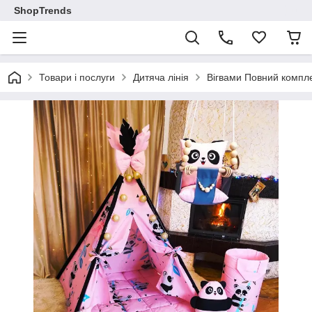
ShopTrends
Товари і послуги
Дитяча лінія
Вігвами Повний компле