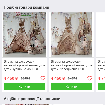
Подібні товари компанії
Вігвам та аксесуари
Вігвам та аксесуари
Вігв
великий ігровий намет для
великий ігровий намет для
вели
дітей курінь Бембі БОН
дітей Ловець снів БОН
діте
БОН, кошик, гойдалка
БОН, кошик, гойдалка,
2 БО
Повний комплект
балансир, комплект
гойд
4 450
4 450
4 7
₴
₴
6 275 ₴
6 497 ₴
Купити
Купити
Акційні пропозиції та новинки