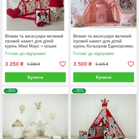
Вігвам та аксесуари великий
Вігвам та аксесуари великий
ігровий намет для дітей
ігровий намет для дітей
курінь Міккі Маус + кошик
курінь Кольорові Единорожки,
Повний комплект!
кошик, комплект
Готово до відправки
Готово до відправки
3 250
3 500
₴
₴
5 038 ₴
5 425 ₴
Купити
Купити
–35%
–35%