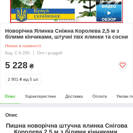
Новорічна Ялинка Сніжна Королева 2,5 м з
білими кінчиками, штучні пвх ялинки та сосни
Немає в наявності
Код: С.К-250
Опт і роздріб
5 228
₴
2 901 ₴
від 5 шт.
Опис
Характеристики
Доставка
Оплата
Умови п
Опис
Пишна новорічна штучна ялинка Снігова
Королева 2,5 м з білими кінчиками,