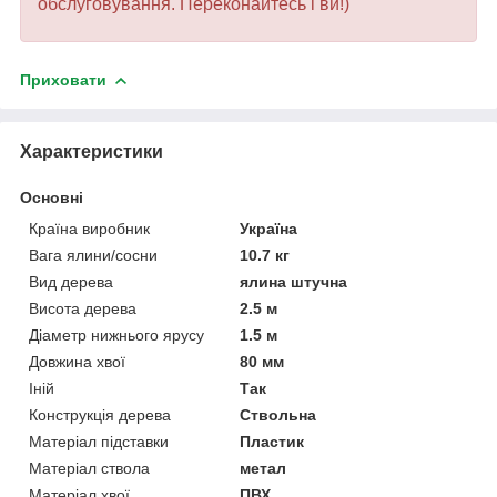
обслуговування. Переконайтесь і ви!)
Приховати
Характеристики
Основні
Країна виробник
Україна
Вага ялини/сосни
10.7 кг
Вид дерева
ялина штучна
Висота дерева
2.5 м
Діаметр нижнього ярусу
1.5 м
Довжина хвої
80 мм
Іній
Так
Конструкція дерева
Ствольна
Матеріал підставки
Пластик
Матеріал ствола
метал
Матеріал хвої
ПВХ