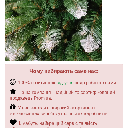
Чому вибирають саме нас:
100% позитивних
відгуків
щодо роботи з нами.
Наша компанія - надійний та сертифікований
продавець Prom.ua.
У нас завжди є широкий асортимент
ексклюзивних виробів українських виробників.
І, мабуть, найкращий сервіс та якість