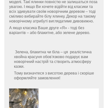
моделі. Так
ї ялинки повністю не залишаться поза
увагою. І якщо Ви хочете відійти від класики та
всіх здивувати своїм новорічним деревом – тоді
сміливо вибирайте білу ялинку. Декор на такому
новорічному атрибуті виглядатиме дивовижно.
А якщо класика Ваше друге «Я» - тоді без
варіантів – або блакитне, або зелене дерево.
Зелена, блакитна чи біла –
ця
реалістична
хвойна красуня обов'язково подарує вам
новорічний настрій та створить атмосферу
казки.
Тому визначтеся з висотою дерева і скоріше
оформляйте замовлення!