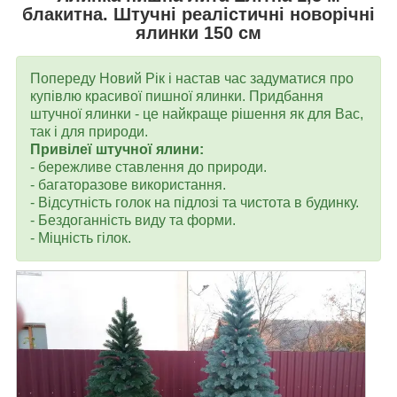
блакитна. Штучні реалістичні новорічні
ялинки 150 см
Попереду Новий Рік і настав час задуматися про
купівлю красивої пишної ялинки. Придбання
штучної ялинки - це найкраще рішення як для Вас,
так і для природи.
Привілеї штучної ялини:
- бережливе ставлення до природи.
- багаторазове використання.
- Відсутність голок на підлозі та чистота в будинку.
- Бездоганність виду та форми.
- Міцність гілок.