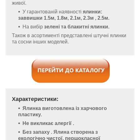
живої.
У гарантованій наявності
ялинки:
заввишки 1.5м, 1.8м, 2.1м,
2.3м
, 2.5м.
На вибір
зелені та блакитні ялинки.
Також в асортименті представлені штучні ялинки
та сосни інших моделей.
Характеристики:
Ялинка
виготовлена
із харчового
пластику.
Не викликає алергії
.
Без запаху
. Ялина створена з
екологічно чистої, першокласної