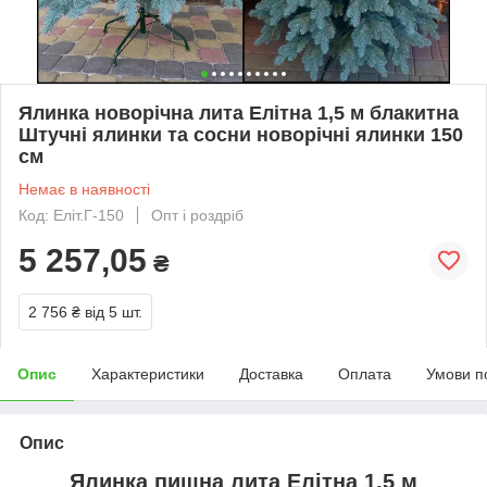
Ялинка новорічна лита Елітна 1,5 м блакитна
Штучні ялинки та сосни новорічні ялинки 150
см
Немає в наявності
Код: Еліт.Г-150
Опт і роздріб
5 257,05
₴
2 756 ₴
від 5 шт.
Опис
Характеристики
Доставка
Оплата
Умови п
Опис
Ялинка пишна лита Елітна 1,5 м