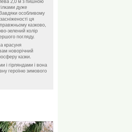
лева 2,0 м з пишною
гілками дуже
 Завдяки особливому
засніженості ця
справжньому казково,
во-зелений колір
першого погляду.
на красуня
вам новорічний
мосферу казки.
ми і гірляндами і вона
вну героїню зимового