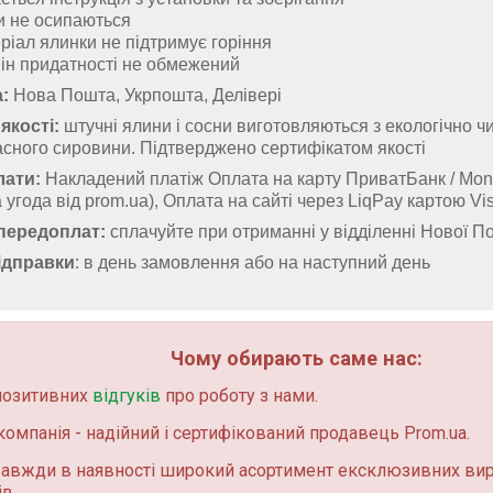
и не осипаються
ріал ялинки не підтримує горіння
ін придатності не обмежений
:
Нова Пошта, Укрпошта, Делівері
якості:
штучні ялини і сосни виготовляються з екологічно чи
сного сировини. Підтверджено сертифікатом якості
лати:
Накладений платіж Оплата на карту ПриватБанк / Mo
 угода від prom.ua), Оплата на сайті через LiqPay картою Vi
передоплат:
сплачуйте при отриманні у відділенні Нової П
ідправки
: в день замовлення або на наступний день
Чому обирають саме нас:
позитивних
відгуків
про роботу з нами.
омпанія - надійний і сертифікований продавець Prom.ua.
завжди в наявності широкий асортимент ексклюзивних вир
в.