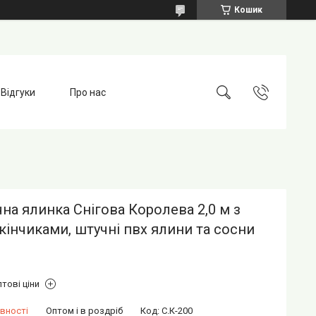
Кошик
Відгуки
Про нас
на ялинка Снігова Королева 2,0 м з
кінчиками, штучні пвх ялини та сосни
тові ціни
вності
Оптом і в роздріб
Код:
С.К-200