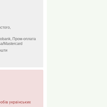
стого,
nobank, Пром-оплата
sa/Mastercard
ошти
обів українських