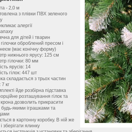
а - 2,0 м
товлена з плівки ПВХ зеленого
у
икликає алергії
запаху
ечна для дітей і тварин
 гілочки оброблений пресом і
інеєм (має конічну форму)
етр нижнього ярусу: 125 см
етр гілочки: 80 мм
ість ярусів: 14
ість гілок: 447 шт
ка складається з трьох частин
 7 кг
мплекті йде розбірна підставка
орційне розташування гілок та
крона дозволить прикрасити
 будь-якими іграшками та
дами
ється в картонну коробку. В ній же
 і зберігати ялинку
ється інструкція з установки та зберігання