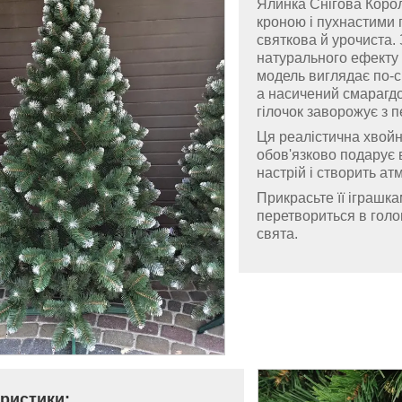
Ялинка Снігова Коро
кроною і пухнастими 
святкова й урочиста.
натурального ефекту 
модель виглядає по-
а насичений смарагдо
гілочок заворожує з 
Ця реалістична хвой
обов'язково подарує 
настрій і створить ат
Прикрасьте її іграшка
перетвориться в голо
свята.
ристики: