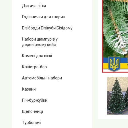
Дитяча лінія
Годівнички для тварин
Бізіборди Бізікуби Бізідому
Набори шампурів у
дерев'яному кейсі
Камені для віскі
Каністра-бар
Автомобільні набори
Казани
Піч-буржуйки
Щепочниці
Турбопечі