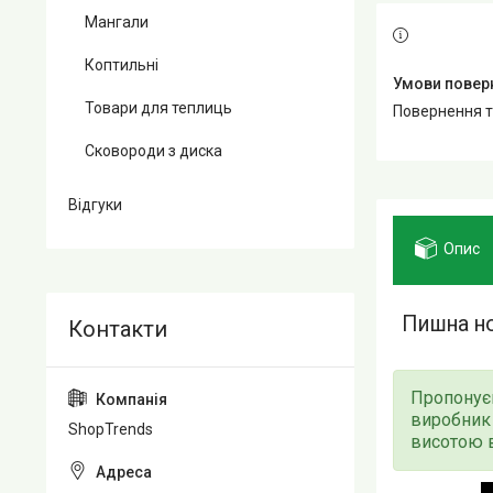
Мангали
Коптильні
Товари для теплиць
повернення 
Сковороди з диска
Відгуки
Опис
Пишна но
Пропонує
виробник 
ShopTrends
висотою в