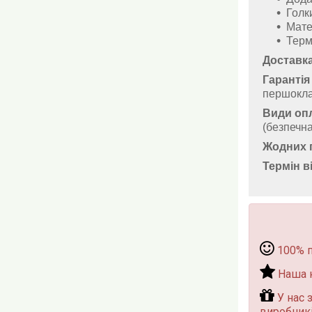
Голк
Мате
Терм
Доставка
Гарантія 
першокла
Види оп
(безпечна
Жодних 
Термін в
100% 
Наша к
У нас 
виробникі