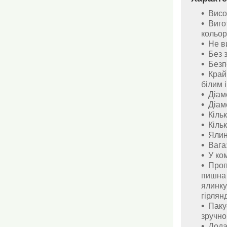
Висот
Виго
кольор
Не в
Без 
Безп
Край
білим 
Діам
Діам
Кільк
Кільк
Ялин
Вага:
У ко
Проп
пишна 
ялинку
гірлян
Паку
зручно
Дода