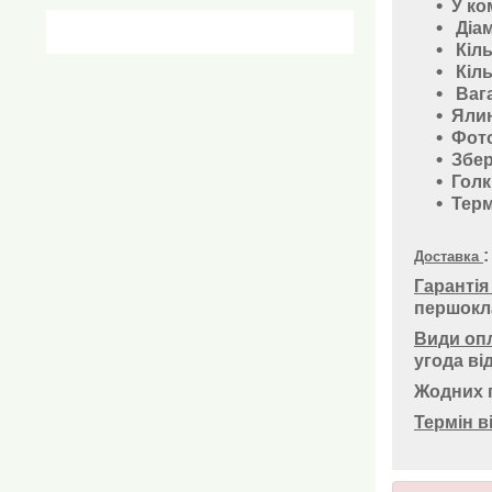
У ко
Діам
Кіль
Кіль
Вага
Ялин
Фото
Збер
Голк
Терм
Доставка
Гарантія
першокла
Види оп
угода ві
Жодних п
Термін в