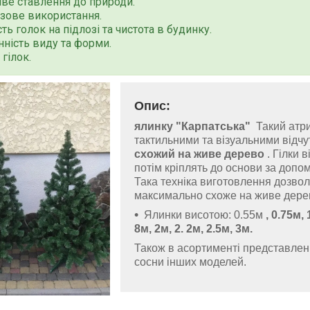
ве ставлення до природи.
азове використання.
сть голок на підлозі та чистота в будинку.
нність виду та форми.
 гілок.
Опис:
ялинку "Карпатська"
Такий атри
тактильними та візуальними відч
схожий на живе дерево
. Гілки 
потім кріплять до основи за допо
Така техніка виготовлення дозво
максимально схоже на живе дере
Ялинки висотою: 0.55м
, 0.75м, 
8м, 2м, 2.
2м, 2.5м, 3м.
Також в асортименті представлені
сосни інших моделей.