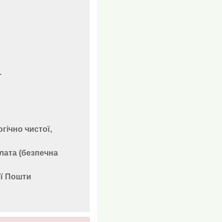
.
гічно чистої,
лата (безпечна
ої Пошти