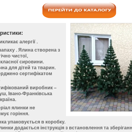
ристики:
икликає алергії
.
запаху
. Ялина створена з
ічно чистої,
класної сировини.
на для дітей та тварин.
ерджено
сертифікатом
.
ифікований виробник –
уш, Івано-Франківська
Україна.
ріал ялинки не
мує горіння.
ка упаковується в коробку.
линки додається
інструкція
з встановлення та зберіганн