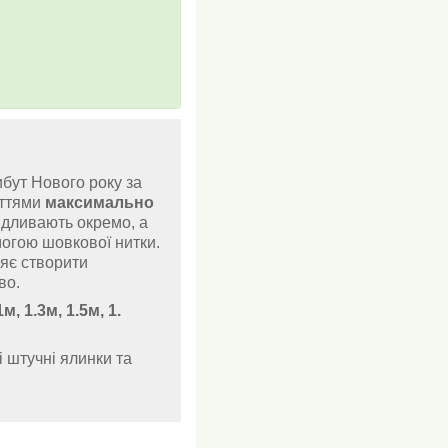
бут Нового року за
уттями
максимально
відливають окремо, а
могою шовкової нитки.
ляє створити
во.
1м, 1.3м, 1.5м, 1.
 штучні ялинки та