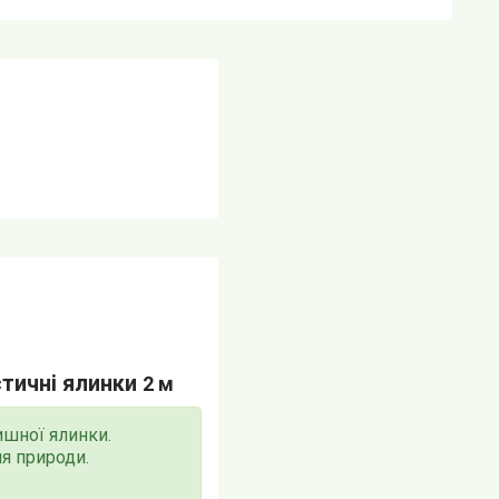
стичні ялинки
2 м
ишної ялинки.
ля природи.