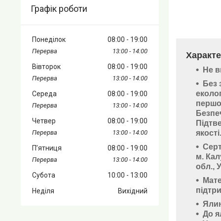
Графік роботи
Понеділок
08:00
19:00
13:00
14:00
Характе
Вівторок
08:00
19:00
Не в
13:00
14:00
Без 
еколог
Середа
08:00
19:00
першо
13:00
14:00
Безпеч
Четвер
08:00
19:00
Підтв
13:00
14:00
якості
Серт
Пʼятниця
08:00
19:00
м. Кал
13:00
14:00
обл., 
Субота
10:00
13:00
Мате
підтри
Неділя
Вихідний
Ялин
До я