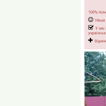
100% поз
Наша к
У нас 
українськ
Відмінн