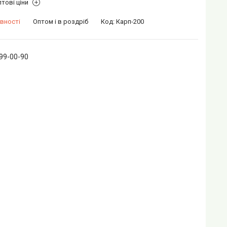
тові ціни
вності
Оптом і в роздріб
Код:
Карп-200
399-00-90