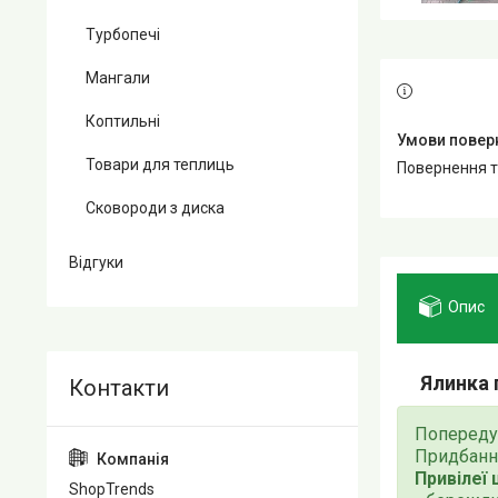
Турбопечі
Мангали
Коптильні
Товари для теплиць
повернення 
Сковороди з диска
Відгуки
Опис
Ялинка 
Попереду 
Придбання
Привілеї 
ShopTrends