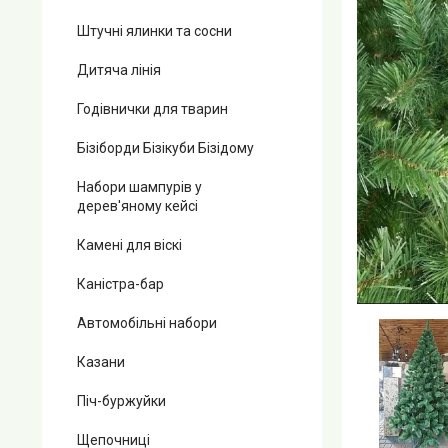
Штучні ялинки та сосни
Дитяча лінія
Годівнички для тварин
Бізіборди Бізікуби Бізідому
Набори шампурів у
дерев'яному кейсі
Камені для віскі
Каністра-бар
Автомобільні набори
Казани
Піч-буржуйки
Щепочниці