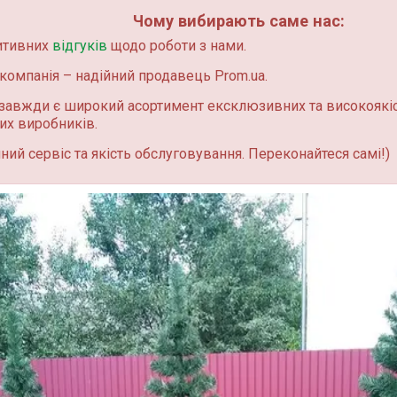
Чому вибирають саме нас:
итивних
відгуків
щодо роботи з нами.
омпанія – надійний продавець Prom.ua.
завжди є широкий асортимент ексклюзивних та високоякі
их виробників.
ий сервіс та якість обслуговування. Переконайтеся самі!)