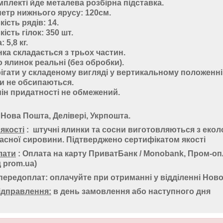
мплекті йде
металева розбірна підставка.
етр нижнього ярусу: 120см.
кість рядів: 14.
кість гілок: 350 шт.
: 5,8 кг.
ка складається з трьох частин.
 ялинок реальні (без обробки).
ігати
у складеному вигляді у вертикальному положенні
и не обсипаються.
ін придатності не обмежений.
: Нова Пошта, Делівері, Укрпошта.
 якості
:
штучні ялинки та сосни виготовляються з еколо
сної сировини. Підтверджено сертифікатом якості
лати
: Оплата на карту ПриватБанк / Monobank, Пром-оп
д prom.ua)
ередоплат: оплачуйте при отриманні у відділенні Нов
ідправлення:
в день замовлення або наступного дня