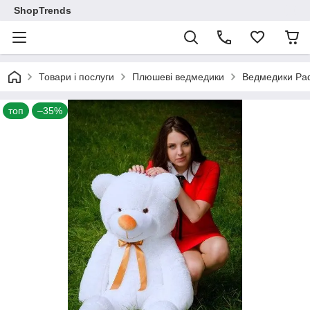
ShopTrends
Товари і послуги
Плюшеві ведмедики
Ведмедики Ра
топ
–35%