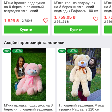
М'яка іграшка подарунок
М'яка іграшка подарунок
М'як
на 8 березня плюшевий
на 8 березня плюшевий
на 8
ведмедик плюшевий
ведмедик Рафаель 180 см
вед
мішка Потап 180 см
Карамельний
мішк
1 759,05
1 7
₴
Рожевий
Рож
1 829
₴
2 780 ₴
2 761,71 ₴
2 656
Купити
Купити
Акційні пропозиції та новинки
топ
–37%
топ
–37%
М'яка іграшка подарунок на 8
Плюшевий ведмедик М'яка
березня плюшевий ведмедик
іграшка Рафаель 120 см