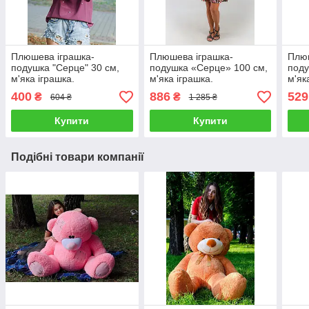
Плюшева іграшка-
Плюшева іграшка-
Плюш
подушка "Серце" 30 см,
подушка «Серце» 100 см,
поду
м'яка іграшка.
м'яка іграшка.
м'як
400
886
529
₴
₴
604 ₴
1 285 ₴
Купити
Купити
Подібні товари компанії