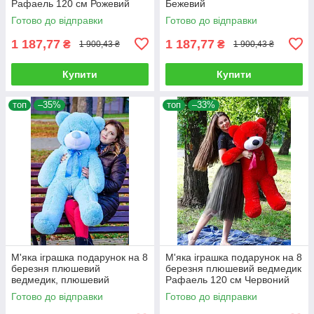
Рафаель 120 см Рожевий
Бежевий
Готово до відправки
Готово до відправки
1 187,77
1 187,77
₴
₴
1 900,43 ₴
1 900,43 ₴
Купити
Купити
топ
–35%
топ
–33%
М'яка іграшка подарунок на 8
М'яка іграшка подарунок на 8
березня плюшевий
березня плюшевий ведмедик
ведмедик, плюшевий
Рафаель 120 см Червоний
ведмедик Рафаель 120 см
Готово до відправки
Готово до відправки
Блакитний