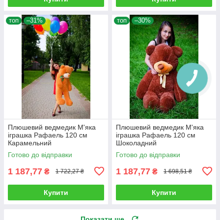
топ
–31%
топ
–30%
Плюшевий ведмедик М'яка
Плюшевий ведмедик М'яка
іграшка Рафаель 120 см
іграшка Рафаель 120 см
Карамельний
Шоколадний
Готово до відправки
Готово до відправки
1 187,77
1 187,77
₴
₴
1 722,27 ₴
1 698,51 ₴
Купити
Купити
Показати ще