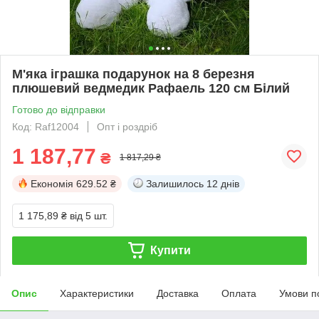
М'яка іграшка подарунок на 8 березня
плюшевий ведмедик Рафаель 120 см Білий
Готово до відправки
Код: Raf12004
Опт і роздріб
1 187,77
₴
1 817,29 ₴
Економія
629.52 ₴
Залишилось
12 днів
1 175,89 ₴
від 5 шт.
Купити
Опис
Характеристики
Доставка
Оплата
Умови п