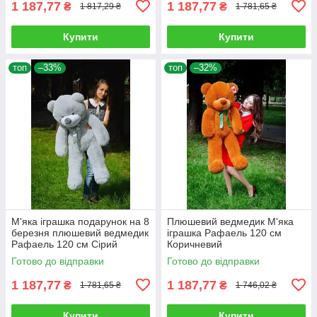
1 187,77
1 187,77
₴
₴
1 817,29 ₴
1 781,65 ₴
Купити
Купити
топ
–33%
топ
–32%
М'яка іграшка подарунок на 8
Плюшевий ведмедик М'яка
березня плюшевий ведмедик
іграшка Рафаель 120 см
Рафаель 120 см Сірий
Коричневий
Готово до відправки
Готово до відправки
1 187,77
1 187,77
₴
₴
1 781,65 ₴
1 746,02 ₴
Купити
Купити