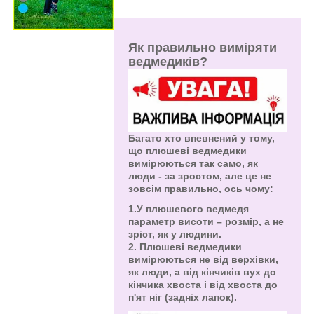
Як правильно виміряти
ведмедиків?
Багато хто впевнений у тому,
що плюшеві ведмедики
вимірюються так само, як
люди - за зростом, але це не
зовсім правильно, ось чому:
1.У плюшевого ведмедя
параметр висоти – розмір, а не
зріст, як у людини.
2. Плюшеві ведмедики
вимірюються не від верхівки,
як люди, а від кінчиків вух до
кінчика хвоста і від хвоста до
п'ят ніг (задніх лапок).