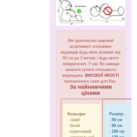
Ми пропонуємо широкий
асортимент плюшевих
ведмедів будь-яких розмірів від
50 см до 3 метрів і будь-якого
забарвлення. У нас Ви завжди
зможете купити плюшевого
ведмедика,
ВИСОКОЇ ЯКОСТІ
призначеного саме для Вас.
За найнижчими
цінами
Кольори:
Розмір:
- сірий
- 50 см
- білий
- 80 см
- коричневий
- 100 см