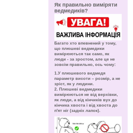
Як правильно виміряти
ведмедиків?
Багато хто впевнений у тому,
що плюшеві ведмедики
вимірюються так само, як
люди - за зростом, але це не
зовсім правильно, ось чому:
1.У плюшевого ведмедя
параметр висоти – розмір, а не
зріст, як у людини.
2. Плюшеві ведмедики
вимірюються не від верхівки,
як люди, а від кінчиків вух до
кінчика хвоста і від хвоста до
п'ят ніг (задніх лапок).