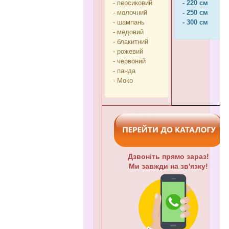
- персиковий
- 220 см
- молочний
- 250 см
- шампань
- 300 см
- медовий
- блакитний
- рожевий
- червоний
- панда
- Моко
Дзвоніть прямо зараз!
Ми завжди на зв'язку!