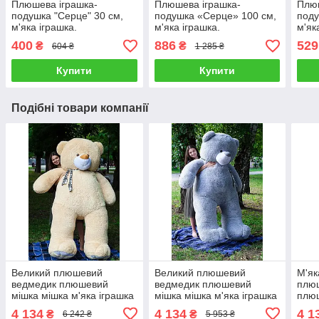
Плюшева іграшка-
Плюшева іграшка-
Плюш
подушка "Серце" 30 см,
подушка «Серце» 100 см,
поду
м'яка іграшка.
м'яка іграшка.
м'як
400
886
529
₴
₴
604 ₴
1 285 ₴
Купити
Купити
Подібні товари компанії
Великий плюшевий
Великий плюшевий
М'як
ведмедик плюшевий
ведмедик плюшевий
плю
мішка мішка м'яка іграшка
мішка мішка м'яка іграшка
плюш
Вєтлі 250 см Персик
Вєтлі 250 см Сірий
Вєтл
4 134
4 134
4 1
₴
₴
6 242 ₴
5 953 ₴