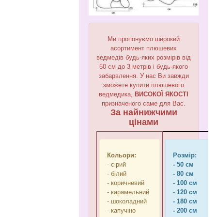
Ми пропонуємо широкий
асортимент плюшевих
ведмедів будь-яких розмірів від
50 см до 3 метрів і будь-якого
забарвлення. У нас Ви завжди
зможете купити плюшевого
ведмедика,
ВИСОКОЇ ЯКОСТІ
призначеного саме для Вас.
За найнижчими
цінами
Кольори:
Розмір:
- сірий
- 50 см
- білий
- 80 см
- коричневий
- 100 см
- карамельний
- 120 см
- шоколадний
- 180 см
- капучіно
- 200 см