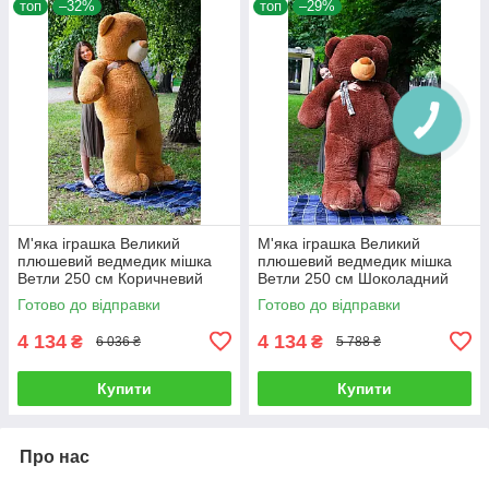
топ
–32%
топ
–29%
М'яка іграшка Великий
М'яка іграшка Великий
плюшевий ведмедик мішка
плюшевий ведмедик мішка
Ветли 250 см Коричневий
Ветли 250 см Шоколадний
Готово до відправки
Готово до відправки
4 134
4 134
₴
₴
6 036 ₴
5 788 ₴
Купити
Купити
Про нас