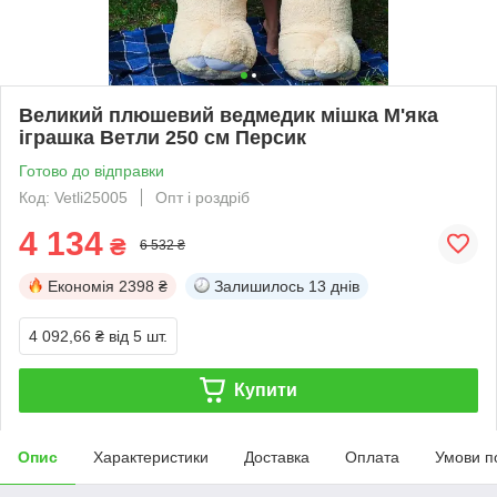
Великий плюшевий ведмедик мішка М'яка
іграшка Ветли 250 см Персик
Готово до відправки
Код: Vetli25005
Опт і роздріб
4 134
₴
6 532 ₴
Економія
2398 ₴
Залишилось
13 днів
4 092,66 ₴
від 5 шт.
Купити
Опис
Характеристики
Доставка
Оплата
Умови п