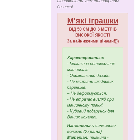
відповідають усім стандартам
безпеки!
М'які іграшки
ВІД 50 СМ ДО 3 МЕТРІВ
ВИСОКОЇ ЯКОСТІ
За найнижчими цінами!)))
Характеристика:
- Іграшка із нетоксичних
матеріалів.
- Оригінальний дизайн.
- Не містить шкідливих
барвників.
– Не деформується.
- Не втрачає вигляд при
машинному пранні.
- Чудовий подарунок для
Ваших коханих.
Наповнювач:
силіконове
волокно
(Україна)
Матеріал:
тканина -