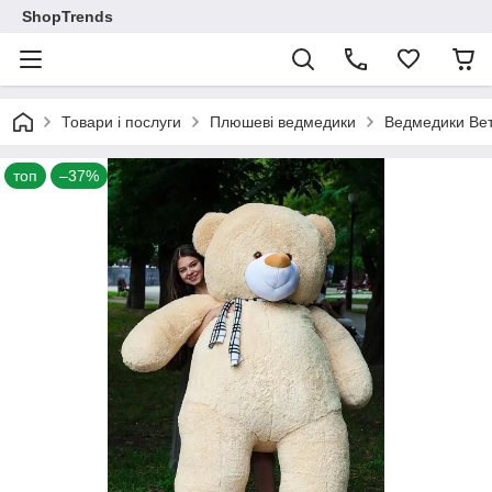
ShopTrends
Товари і послуги
Плюшеві ведмедики
Ведмедики Ве
топ
–37%