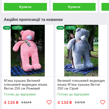
Купити
Купити
Акційні пропозиції та новинки
топ
–37%
топ
–37%
М'яка іграшка Великий
Великий плюшевий ведмедик
плюшевий ведмедик мішка
мішка М'яка іграшка Ветли
Ветли 250 см Рожевий
250 см Сірий
Готово до відправки
Готово до відправки
4 134
4 134
₴
₴
6 614 ₴
6 573 ₴