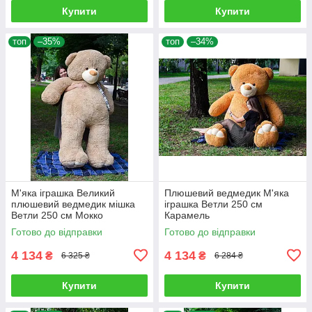
Купити
Купити
топ
–35%
топ
–34%
М'яка іграшка Великий
Плюшевий ведмедик М'яка
плюшевий ведмедик мішка
іграшка Ветли 250 см
Ветли 250 см Мокко
Карамель
Готово до відправки
Готово до відправки
4 134
4 134
₴
₴
6 325 ₴
6 284 ₴
Купити
Купити