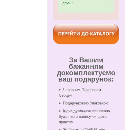
плюш
За Вашим
бажанням
докомплектуємо
ваш подарунок:
Червоним Плюшевим
Серцем
Подарунковою Упаковкою
Індивідуальною вишивкою
будь-якого напису чи фото
принтом
Жуйкамми LOVE IS або