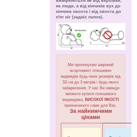
вимірюються не від верхівки,
як люди, а від кінчиків вух до
кінчика хвоста і від хвоста до
п'ят ніг (задніх лапок).
Ми пропонуємо широкий
асортимент плюшевих
ведмедів будь-яких розмірів від
50 см до 3 метрів і будь-якого
забарвлення. У нас Ви завжди
зможете купити плюшевого
ведмедика,
ВИСОКОЇ ЯКОСТІ
призначеного саме для Вас.
За найнижчими
цінами