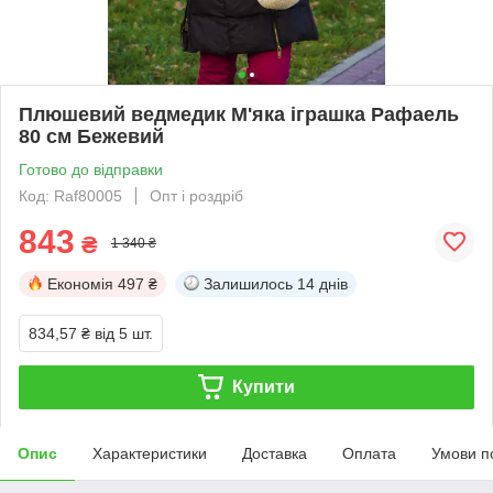
Плюшевий ведмедик М'яка іграшка Рафаель
80 см Бежевий
Готово до відправки
Код: Raf80005
Опт і роздріб
843
₴
1 340 ₴
Економія
497 ₴
Залишилось
14 днів
834,57 ₴
від 5 шт.
Купити
Опис
Характеристики
Доставка
Оплата
Умови п