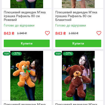
Плюшевий ведмедик М'яка
Плюшевий ведмедик М'яка
іграшка Рафаель 80 см
іграшка Рафаель 80 см
Рожевий
Блакитний
Готово до відправки
Готово до відправки
843
843
₴
₴
1 349 ₴
1 332 ₴
Купити
Купити
топ
–37%
топ
–37%
Плюшевий ведмедик М'яка
Плюшевий ведмедик М'яка