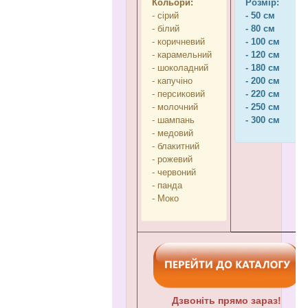
Кольори:
Розмір:
- сірий
- 50 см
- білий
- 80 см
- коричневий
- 100 см
- карамельний
- 120 см
- шоколадний
- 180 см
- капучіно
- 200 см
- персиковий
- 220 см
- молочний
- 250 см
- шампань
- 300 см
- медовий
- блакитний
- рожевий
- червоний
- панда
- Моко
Дзвоніть прямо зараз!