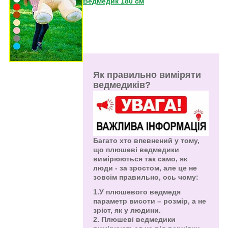
Ведмедик 180 см
Як правильно виміряти
ведмедиків?
Багато хто впевнений у тому,
що плюшеві ведмедики
вимірюються так само, як
люди - за зростом, але це не
зовсім правильно, ось чому:
1.У плюшевого ведмедя
параметр висоти – розмір, а не
зріст, як у людини.
2. Плюшеві ведмедики