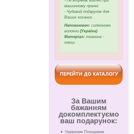
- Не втрачає вигляд при
машинному пранні.
- Чудовий подарунок для
Ваших коханих.
Наповнювач:
силіконове
волокно
(Україна)
Матеріал:
тканина -
плюш
За Вашим
бажанням
докомплектуємо
ваш подарунок:
Червоним Плюшевим