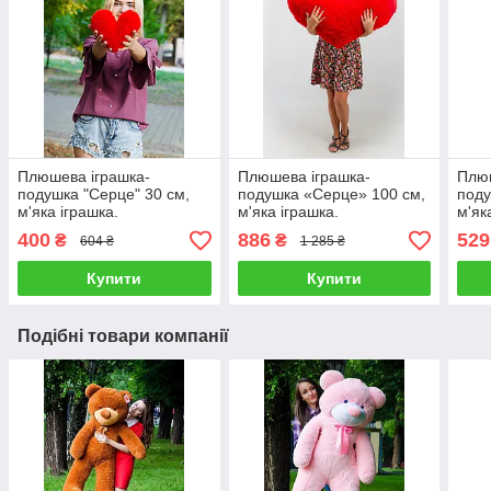
Плюшева іграшка-
Плюшева іграшка-
Плюш
подушка "Серце" 30 см,
подушка «Серце» 100 см,
поду
м'яка іграшка.
м'яка іграшка.
м'як
400
886
529
₴
₴
604 ₴
1 285 ₴
Купити
Купити
Подібні товари компанії