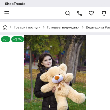
ShopTrends
Товари і послуги
Плюшеві ведмедики
Ведмедики Ра
топ
–37%