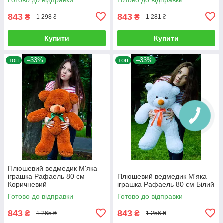
843
843
₴
₴
1 298 ₴
1 281 ₴
Купити
Купити
топ
–33%
топ
–33%
Плюшевий ведмедик М'яка
іграшка Рафаель 80 см
Плюшевий ведмедик М'яка
Коричневий
іграшка Рафаель 80 см Білий
Готово до відправки
Готово до відправки
843
843
₴
₴
1 265 ₴
1 256 ₴