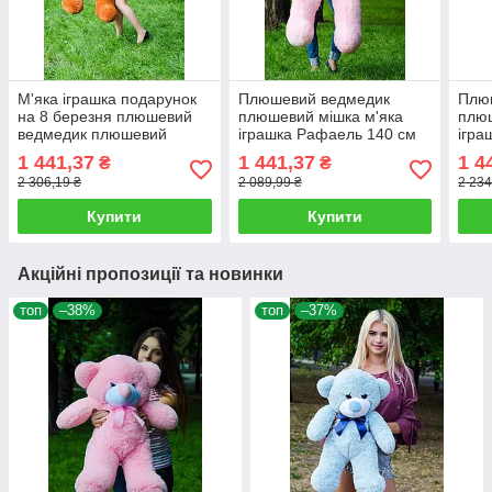
М'яка іграшка подарунок
Плюшевий ведмедик
Плю
на 8 березня плюшевий
плюшевий мішка м'яка
плюш
ведмедик плюшевий
іграшка Рафаель 140 см
ігра
мішка Рафаель 140 см
Рожевий
Біли
1 441,37
1 441,37
1 4
₴
₴
Коричневий
2 306,19 ₴
2 089,99 ₴
2 234
Купити
Купити
Акційні пропозиції та новинки
топ
–38%
топ
–37%