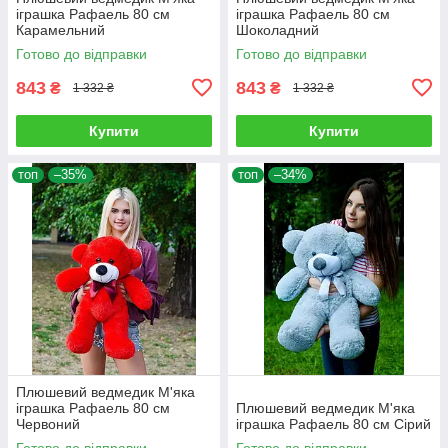
іграшка Рафаель 80 см
іграшка Рафаель 80 см
Карамельний
Шоколадний
Готово до відправки
Готово до відправки
843
843
₴
₴
1 332 ₴
1 332 ₴
Купити
Купити
топ
–35%
топ
–34%
Плюшевий ведмедик М'яка
іграшка Рафаель 80 см
Плюшевий ведмедик М'яка
Червоний
іграшка Рафаель 80 см Сірий
Готово до відправки
Готово до відправки