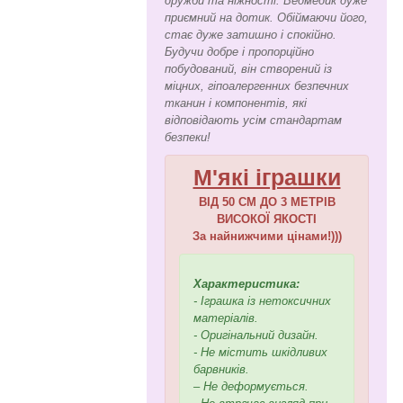
дружби та ніжності. Ведмедик дуже
приємний на дотик. Обіймаючи його,
стає дуже затишно і спокійно.
Будучи добре і пропорційно
побудований, він створений із
міцних, гіпоалергенних безпечних
тканин і компонентів, які
відповідають усім стандартам
безпеки!
М'які іграшки
ВІД 50 СМ ДО 3 МЕТРІВ
ВИСОКОЇ ЯКОСТІ
За найнижчими цінами!)))
Характеристика:
- Іграшка із нетоксичних
матеріалів.
- Оригінальний дизайн.
- Не містить шкідливих
барвників.
– Не деформується.