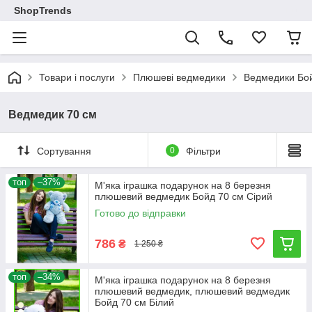
ShopTrends
Товари і послуги
Плюшеві ведмедики
Ведмедики Бо
Ведмедик 70 см
Сортування
0
Фільтри
топ
–37%
М'яка іграшка подарунок на 8 березня
плюшевий ведмедик Бойд 70 см Сірий
Готово до відправки
786
₴
1 250 ₴
топ
–34%
М'яка іграшка подарунок на 8 березня
плюшевий ведмедик, плюшевий ведмедик
Бойд 70 см Білий